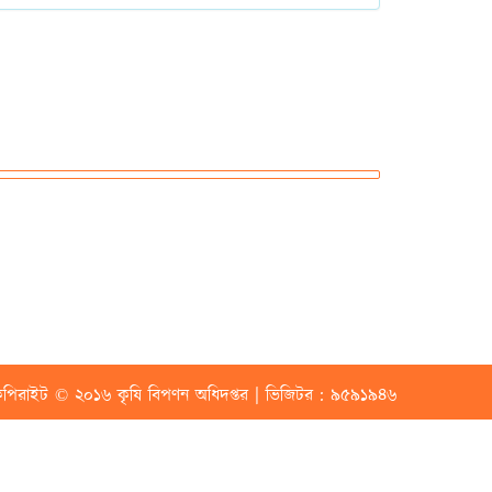
পিরাইট © ২০১৬ কৃষি বিপণন অধিদপ্তর | ভিজিটর : ৯৫৯১৯৪৬