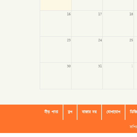
16
17
18
23
24
25
30
31
1
নীড় পাতা
ব্লগ
বাজার দর
যোগাযোগ
ভিজ
কপিরাইট ©