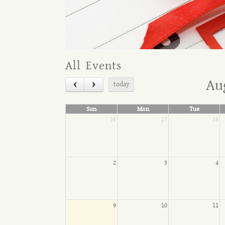
All Events
Au
today
Sun
Mon
Tue
26
27
28
2
3
4
9
10
11