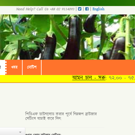
|
|
|
Need Help? Call Us +88 02 9114093
English
ল
খবর
নোটিশ
আমন চাল - সরু
: ৭২.০০ - ৭৫.০
পিডিএফ ডাউনলোড করার পূর্বে নিম্নরূপ ব্রাউজার
সেটিংস যাচাই করে নিন: