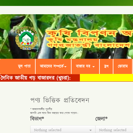
মূল পাতা
আমাদের সম্পর্কে
বাজার দর
ব্লগ
ফোরাম
পণ্য ভিত্তিক প্রতিবেদন
* অত্যাবশ্যকীয় পূরণীয়
আপনি এক সাথে তিন বছরের তথ্য পেতে পারেন।
বিভাগ*
জেলা*
Nothing selected
Nothing selected