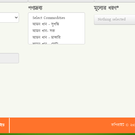
পণ্যদ্রব্য
মূল্যের ধরণ*
Nothing selected
কপিরাইট © ২০১৬ কৃষ
াইড