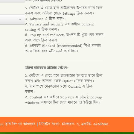
গুগল ক্রোম ব্রাউজার সেটিংস:-
১. সেটিংস এ যেতে হলে ব্রাউজারের উপরের ডানে ক্লিক
করুণ এবং তালিকা থেকে Settings ক্লিক করুণ।
২. Advance এ ক্লিক করুণ।
৩. Privacy and security এর অধীনে content
setting এ ক্লিক করুণ।
৪. Pop-up and redirects অপশন টি খুঁজে বের করুন
এবং তাতে ক্লিক করুণ।
৫. শুরুতেই Blocked (recommended) লিখা থাকলে
তাতে ক্লিক করে Allowed করে দিন।
মজিলা ফায়ারফক্স ব্রাউজার সেটিংস:-
১. সেটিংস এ যেতে হলে ব্রাউজারের উপরের ডানে ক্লিক
করুণ এবং তালিকা থেকে Options ক্লিক করুণ।
২. বাম পাশে মেনুগুলোর মধ্যে Content এ ক্লিক
করুন।
৩. Content এর অধীনে Pop ups এ Block pop-up
windows অপশনে টিক দেয়া থাকলে তা উঠিয়ে দিন।
ি বিপণন অধিদপ্তর | ভিজিটর সংখ্যা: আজকের- ০, এপর্যন্ত- ৯৫৯৪০৪৩