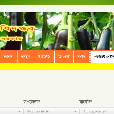
কর্মশালা
অবস্থান
ই-মার্কেটিং
ফ্রি পোস্ট
লগইন
গভর্নমেন্ট পোর্টা
উপজেলা*
মার্কেট*
Nothing selected
Nothing selected