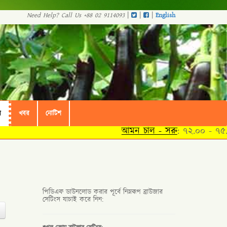
|
|
|
Need Help? Call Us +88 02 9114093
English
ল
খবর
নোটিশ
আমন চাল - সরু
: ৭২.০০ - ৭৫.০
পিডিএফ ডাউনলোড করার পূর্বে নিম্নরূপ ব্রাউজার
সেটিংস যাচাই করে নিন: