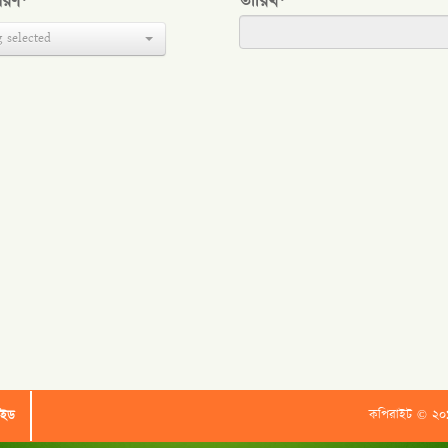
 ধরণ*
তারিখ*
 selected
কপিরাইট © ২০১৬ কৃষ
াইড