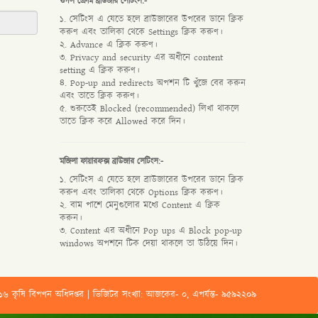
গুগল ক্রোম ব্রাউজার সেটিংস:-
১. সেটিংস এ যেতে হলে ব্রাউজারের উপরের ডানে ক্লিক
করুণ এবং তালিকা থেকে Settings ক্লিক করুণ।
২. Advance এ ক্লিক করুণ।
৩. Privacy and security এর অধীনে content
setting এ ক্লিক করুণ।
৪. Pop-up and redirects অপশন টি খুঁজে বের করুন
এবং তাতে ক্লিক করুণ।
৫. শুরুতেই Blocked (recommended) লিখা থাকলে
তাতে ক্লিক করে Allowed করে দিন।
মজিলা ফায়ারফক্স ব্রাউজার সেটিংস:-
১. সেটিংস এ যেতে হলে ব্রাউজারের উপরের ডানে ক্লিক
করুণ এবং তালিকা থেকে Options ক্লিক করুণ।
২. বাম পাশে মেনুগুলোর মধ্যে Content এ ক্লিক
করুন।
৩. Content এর অধীনে Pop ups এ Block pop-up
windows অপশনে টিক দেয়া থাকলে তা উঠিয়ে দিন।
ি বিপণন অধিদপ্তর | ভিজিটর সংখ্যা: আজকের- ০, এপর্যন্ত- ৯৫৯২২০৯