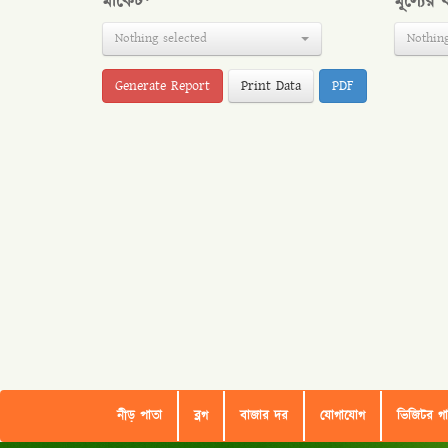
মার্কেট*
মূল্যের
Nothing selected
Nothing
Print Data
PDF
নীড় পাতা
ব্লগ
বাজার দর
যোগাযোগ
ভিজিটর গ