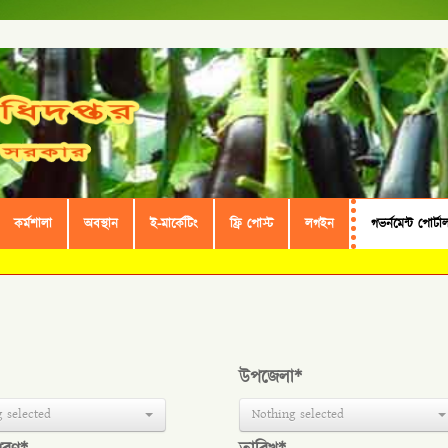
কর্মশালা
অবস্থান
ই-মার্কেটিং
ফ্রি পোস্ট
লগইন
গভর্নমেন্ট পোর্টা
উপজেলা*
 selected
Nothing selected