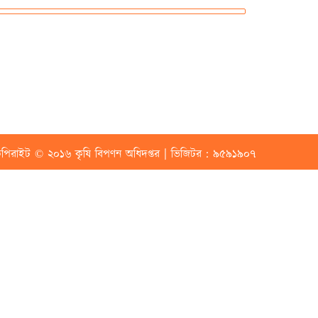
পিরাইট © ২০১৬ কৃষি বিপণন অধিদপ্তর | ভিজিটর : ৯৫৯১৯০৭