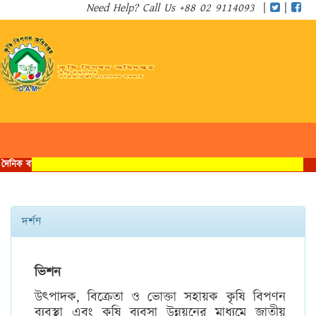
Need Help? Call Us +88 02 9114093
|
|
Toggle
navigat
দর্শন
ভিশন
উৎপাদক, বিক্রেতা ও ভোক্তা সহায়ক কৃষি বিপণন
ব্যবস্থা এবং কৃষি ব্যবসা উন্নয়নের মাধ্যমে জাতীয়